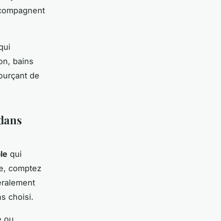
accompagnent
qui
on, bains
sourçant de
 dans
le
qui
ce, comptez
éralement
s choisi.
e ou