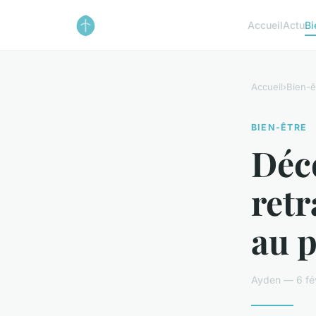
Accueil
Actu
Bi
Accueil
›
Bien-ê
BIEN-ÊTRE
Déco
retr
au 
Ayden — 6 fév