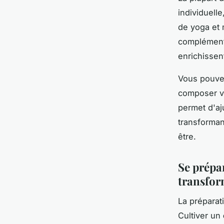
individuell
de yoga et 
complémenta
enrichissen
Vous pouve
composer vo
permet d'aj
transforman
être.
Se prépa
transfor
La préparat
Cultiver un