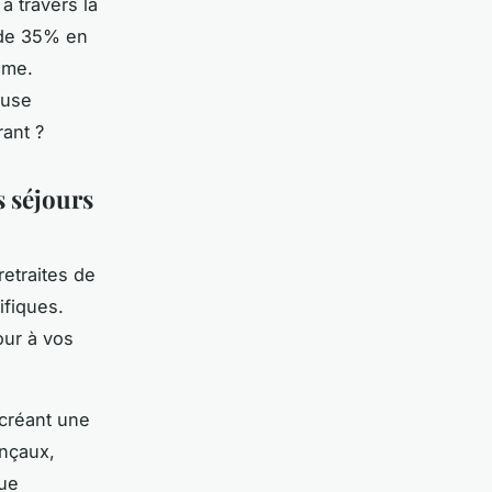
à travers la
 de 35% en
ême.
ause
rant ?
s séjours
retraites de
ifiques.
our à vos
 créant une
ençaux,
que