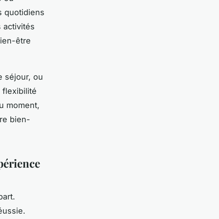
s quotidiens
 activités
ien-être
e séjour, ou
lexibilité
 du moment,
re bien-
périence
art.
éussie.