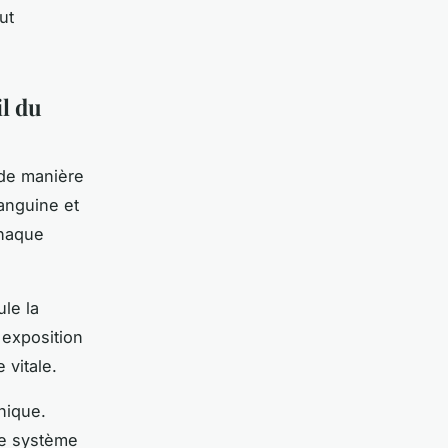
ut
il du
 de manière
sanguine et
chaque
ule la
 exposition
 vitale.
nique.
le système