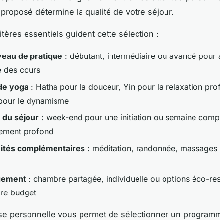
roposé détermine la qualité de votre séjour.
itères essentiels guident cette sélection :
veau de pratique
: débutant, intermédiaire ou avancé pour 
té des cours
de yoga
: Hatha pour la douceur, Yin pour la relaxation pro
pour le dynamisme
 du séjour
: week-end pour une initiation ou semaine comp
ement profond
vités complémentaires
: méditation, randonnée, massages o
gement
: chambre partagée, individuelle ou options éco-re
tre budget
se personnelle vous permet de sélectionner un program