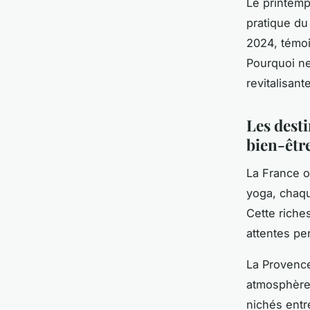
Le printemp
pratique du
2024, témo
Pourquoi n
revitalisant
Les dest
bien-êtr
La France 
yoga, chaqu
Cette riche
attentes pe
La Provenc
atmosphère 
nichés entr