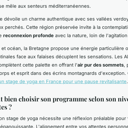
 se mêle aux senteurs méditerranéennes.
 dévoile un charme authentique avec ses vallées verdoy
x perchés. Cette région préservée invite à la contemplati
ne
reconnexion profonde
avec la nature, loin de l'agitatio
s et océan, la Bretagne propose une énergie particulière o
inales face aux falaises décuplent les sensations. Les Al
mplètent cette palette en offrant l'
air pur des sommets
, 
 corps et esprit dans des écrins montagnards d'exception. 
un stage de yoga en France pour une pause revitalisante
.
bien choisir son programme selon son niv
tes ?
bon stage de yoga nécessite une réflexion préalable pour 
épanouissante. L'alignement entre vos attentes personnel