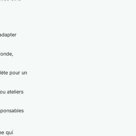
adapter
fonde,
lète pour un
u ateliers
sponsables
me qui