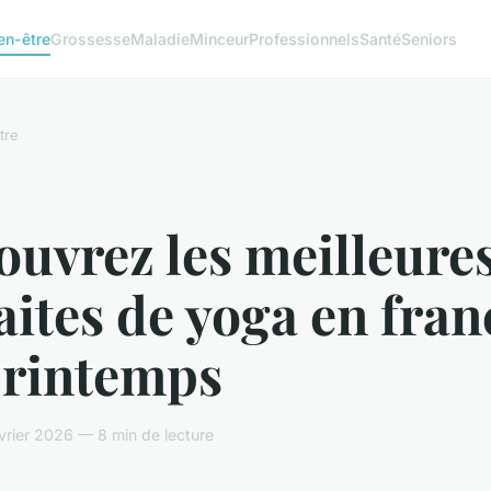
en-être
Grossesse
Maladie
Minceur
Professionnels
Santé
Seniors
tre
uvrez les meilleure
aites de yoga en fran
printemps
rier 2026 — 8 min de lecture