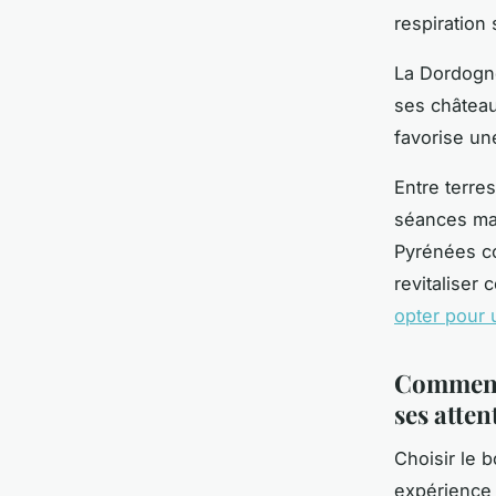
respiration
La Dordogne
ses château
favorise u
Entre terre
séances mat
Pyrénées co
revitaliser
opter pour 
Comment 
ses atten
Choisir le 
expérience 