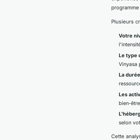
programme p
Plusieurs cr
Votre ni
l'intensi
Le type 
Vinyasa 
La durée
ressourc
Les acti
bien-être
L'héber
selon vo
Cette analy