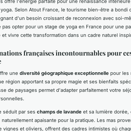
s offre l'énergie parfaite pour une renaissance intérieure 
 yoga. Selon Atout France, le tourisme bien-être a bondi
ignant d'un besoin croissant de reconnexion avec soi-m
e pas opter pour un stage de yoga en France pour une p
e et vivre cette transformation dans un cadre naturel inspi
inations françaises incontournables pour ce
e
offre une
diversité géographique exceptionnelle
pour les 
e région apportant sa propre magie et ses bienfaits spéc
sse de paysages permet d'adapter parfaitement votre séj
rsonnelles.
e séduit par ses
champs de lavande
et sa lumière dorée,
naturellement apaisante pour la pratique. Les mas prov
e vignes et oliviers, offrent des cadres intimistes où cha