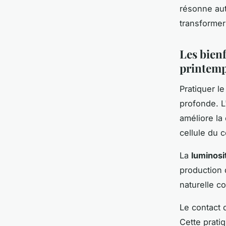
résonne au
transformer
Les bienf
printem
Pratiquer l
profonde. L'
améliore la 
cellule du 
La
luminosi
production 
naturelle co
Le contact 
Cette prati