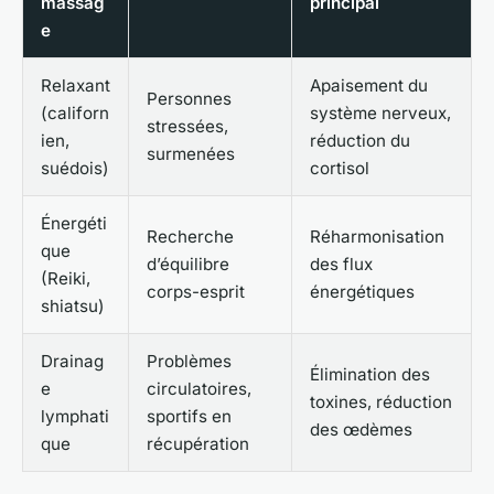
massag
principal
e
Relaxant
Apaisement du
Personnes
(californ
système nerveux,
stressées,
ien,
réduction du
surmenées
suédois)
cortisol
Énergéti
Recherche
Réharmonisation
que
d’équilibre
des flux
(Reiki,
corps-esprit
énergétiques
shiatsu)
Drainag
Problèmes
Élimination des
e
circulatoires,
toxines, réduction
lymphati
sportifs en
des œdèmes
que
récupération