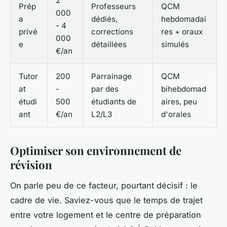
2
Prép
Professeurs
QCM
000
a
dédiés,
hebdomadai
- 4
privé
corrections
res + oraux
000
e
détaillées
simulés
€/an
Tutor
200
Parrainage
QCM
at
-
par des
bihebdomad
étudi
500
étudiants de
aires, peu
ant
€/an
L2/L3
d'orales
Optimiser son environnement de
révision
On parle peu de ce facteur, pourtant décisif : le
cadre de vie. Saviez-vous que le temps de trajet
entre votre logement et le centre de préparation