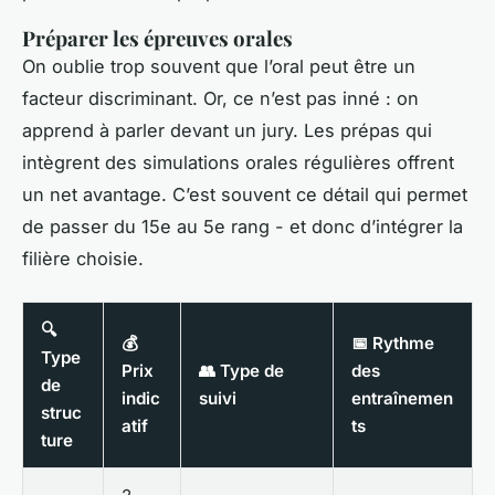
Préparer les épreuves orales
On oublie trop souvent que l’oral peut être un
facteur discriminant. Or, ce n’est pas inné : on
apprend à parler devant un jury. Les prépas qui
intègrent des simulations orales régulières offrent
un net avantage. C’est souvent ce détail qui permet
de passer du 15e au 5e rang - et donc d’intégrer la
filière choisie.
🔍
💰
📅 Rythme
Type
Prix
👥 Type de
des
de
indic
suivi
entraînemen
struc
atif
ts
ture