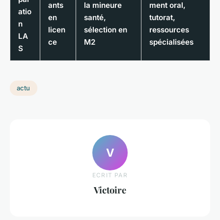
ants
la mineure
ment oral,
atio
en
santé,
tutorat,
n
licen
sélection en
ressources
LA
ce
M2
spécialisées
S
actu
V
ECRIT PAR
Victoire