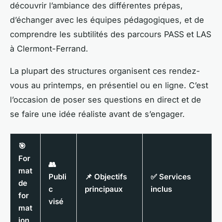
découvrir l’ambiance des différentes prépas,
d’échanger avec les équipes pédagogiques, et de
comprendre les subtilités des parcours PASS et LAS
à Clermont-Ferrand.
La plupart des structures organisent ces rendez-
vous au printemps, en présentiel ou en ligne. C’est
l’occasion de poser ses questions en direct et de
se faire une idée réaliste avant de s’engager.
🎯
For
👥
mat
Publi
📌 Objectifs
✅ Services
de
c
principaux
inclus
for
visé
mat
ion