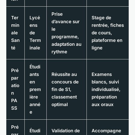
Prise
Ter
Lycé
Stage de
d’avance sur
min
ens
rentrée, fiches
le
ale
de
de cours,
programme,
San
Term
plateforme en
adaptation au
té
inale
ligne
rythme
Étudi
Pré
ants
Réussite au
Examens
par
en
concours de
blancs, suivi
atio
prem
fin de S1,
individualisé,
n
ière
classement
préparation
PA
anné
optimal
aux oraux
SS
e
Pré
Étudi
Validation de
Accompagne
par